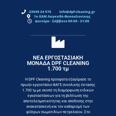
23940 24 576
info@dpf-cleaning.gr
1ο ΧΛΜ Λαγκαδά-Θεσσαλονίκης
Δευτέρα - Σάββατο 09:00 - 21:00
ΝΕΑ ΕΡΓΟΣΤΑΣΙΑΚΗ
ΜΟΝΑΔΑ DPF CLEANING
1.700 τμ
εργοστάσιο
Επικοινωνήστε σήμερα με το
Η DPF Cleaning πρόσφατα εξαγόρασε το
πρωήν εργοστάσιο ΦΑΓΕ συνολικής έκτασης
καταναλωτή
1.700 τμ με σκοπό τη διαμόρφωση ειδικών
το συμφέρον του τελικού
εγκαταστάσεων για τη βελτίωση της
Εργαζόμαστε καθημερινά για
αποτελεσματικότητας και απόδοσης στην
ανακατασκευή και τον καθαρισμό των
φίλτρων σωματιδίων πετρελαίου. Στο