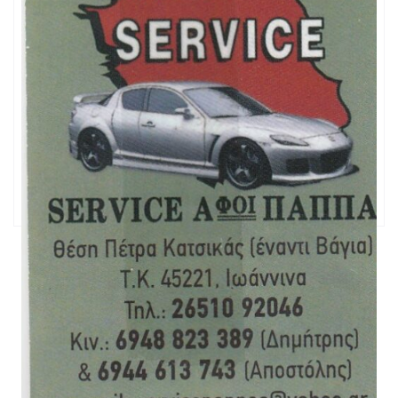
Κινητό:
servicepappas@yahoo.gr
Email:
Website:
ΤΥΠΟΣ ΜΟΝΑΔΑΣ
Συνεργείο
ΚΑΤΗΓΟΡΙΕΣ & ΜΑΡΚΕΣ
Σχετικές
Αυτοκίνητα