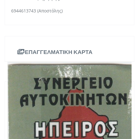
6944613743 (Αποστόλης)
ΕΠΑΓΓΕΛΜΑΤΙΚΗ ΚΑΡΤΑ
ΠΛΗΡΟΦΟΡΙΕΣ
Θέση Πέτρα Κατσικάς, Ιωάννινα
Διεύθυνση:
Ήπειρος
Περιφέρεια:
2651092046
Τηλ. Επικοινωνίας: