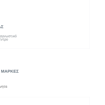
ΑΣ
ιαγνωστικό
έντρο
& ΜΑΡΚΕΣ
νητα