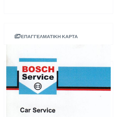
ΕΠΑΓΓΕΛΜΑΤΙΚΗ ΚΑΡΤΑ
ΠΛΗΡΟΦΟΡΙΕΣ
Β. Ηπείρου 52 Περιφερειακός 502 00
Διεύθυνση:
Πτολεμαΐδα
Δυτική Μακεδονία
Περιφέρεια:
246 305 4105
Τηλ. Επικοινωνίας:
246 302 2105