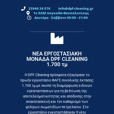
23940 24 576
info@dpf-cleaning.gr
1ο ΧΛΜ Λαγκαδά-Θεσσαλονίκης
Δευτέρα - Σάββατο 09:00 - 21:00
ΝΕΑ ΕΡΓΟΣΤΑΣΙΑΚΗ
ΜΟΝΑΔΑ DPF CLEANING
1.700 τμ
εργοστάσιο
Επικοινωνήστε σήμερα με το
Η DPF Cleaning πρόσφατα εξαγόρασε το
πρωήν εργοστάσιο ΦΑΓΕ συνολικής έκτασης
καταναλωτή
1.700 τμ με σκοπό τη διαμόρφωση ειδικών
το συμφέρον του τελικού
εγκαταστάσεων για τη βελτίωση της
Εργαζόμαστε καθημερινά για
αποτελεσματικότητας και απόδοσης στην
ανακατασκευή και τον καθαρισμό των
φίλτρων σωματιδίων πετρελαίου. Στο
εργοστάσιο εγκαταστάθηκαν 3 νέοι