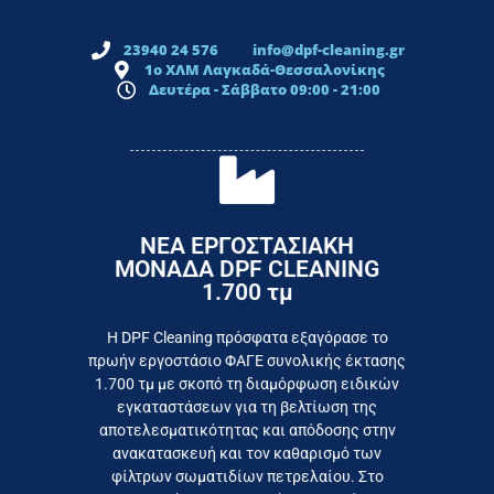
23940 24 576
info@dpf-cleaning.gr
1ο ΧΛΜ Λαγκαδά-Θεσσαλονίκης
Δευτέρα - Σάββατο 09:00 - 21:00
ΝΕΑ ΕΡΓΟΣΤΑΣΙΑΚΗ
ΜΟΝΑΔΑ DPF CLEANING
1.700 τμ
εργοστάσιο
Επικοινωνήστε σήμερα με το
Η DPF Cleaning πρόσφατα εξαγόρασε το
πρωήν εργοστάσιο ΦΑΓΕ συνολικής έκτασης
καταναλωτή
1.700 τμ με σκοπό τη διαμόρφωση ειδικών
το συμφέρον του τελικού
εγκαταστάσεων για τη βελτίωση της
Εργαζόμαστε καθημερινά για
αποτελεσματικότητας και απόδοσης στην
ανακατασκευή και τον καθαρισμό των
φίλτρων σωματιδίων πετρελαίου. Στο