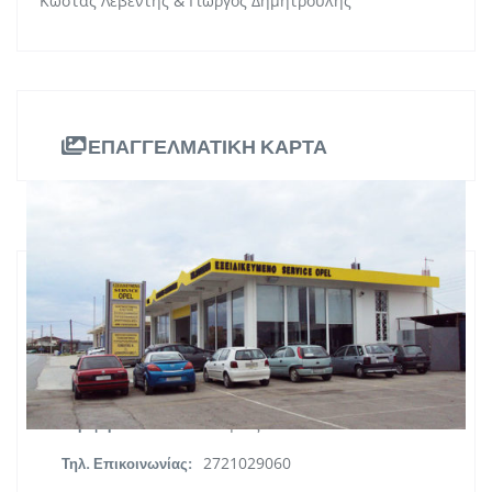
Κώστας Λεβέντης & Γιώργος Δημητρούλης
ΕΠΑΓΓΕΛΜΑΤΙΚΗ ΚΑΡΤΑ
ΠΛΗΡΟΦΟΡΙΕΣ
4ο χλμ Καλαμάτας Αθήνας (Νέα
είσοδος Καλαμάτας στο ρεύμα
Διεύθυνση:
εισόδου)
Πελοπόννησος
Περιφέρεια:
2721029060
Τηλ. Επικοινωνίας: