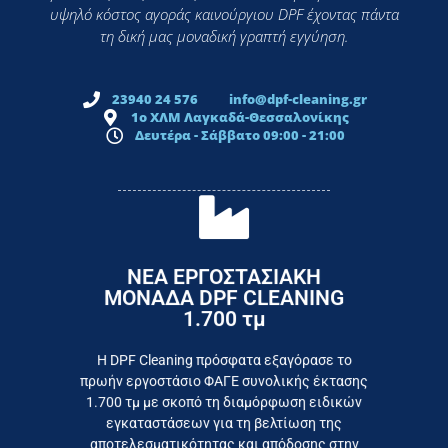
υψηλό κόστος αγοράς καινούργιου DPF έχοντας πάντα
τη δική μας μοναδική γραπτή εγγύηση.
23940 24 576
info@dpf-cleaning.gr
1ο ΧΛΜ Λαγκαδά-Θεσσαλονίκης
Δευτέρα - Σάββατο 09:00 - 21:00
ΝΕΑ ΕΡΓΟΣΤΑΣΙΑΚΗ
ΜΟΝΑΔΑ DPF CLEANING
1.700 τμ
εργοστάσιο
Επικοινωνήστε σήμερα με το
Η DPF Cleaning πρόσφατα εξαγόρασε το
πρωήν εργοστάσιο ΦΑΓΕ συνολικής έκτασης
καταναλωτή
1.700 τμ με σκοπό τη διαμόρφωση ειδικών
το συμφέρον του τελικού
εγκαταστάσεων για τη βελτίωση της
Εργαζόμαστε καθημερινά για
αποτελεσματικότητας και απόδοσης στην