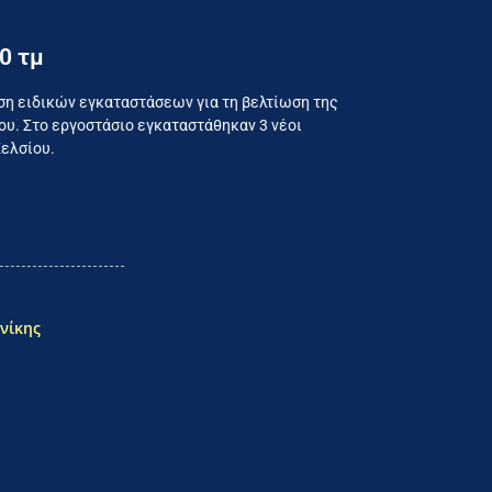
0 τμ
ναλωτή
ση ειδικών εγκαταστάσεων για τη βελτίωση της
υ. Στο εργοστάσιο εγκαταστάθηκαν 3 νέοι
Κελσίου.
νίκης