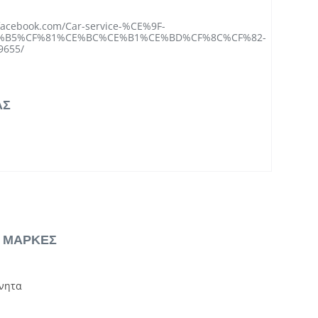
facebook.com/Car-service-%CE%9F-
%B5%CF%81%CE%BC%CE%B1%CE%BD%CF%8C%CF%82-
9655/
ΑΣ
& ΜΑΡΚΕΣ
νητα