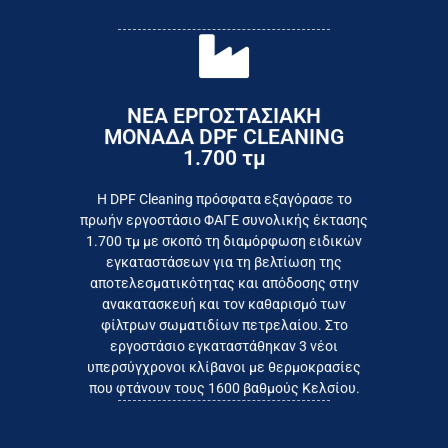
ΝΕΑ ΕΡΓΟΣΤΑΣΙΑΚΗ
ΜΟΝΑΔΑ DPF CLEANING
1.700 τμ
εργοστάσιο
Επικοινωνήστε σήμερα με το
Η DPF Cleaning πρόσφατα εξαγόρασε το
πρωήν εργοστάσιο ΦΑΓΕ συνολικής έκτασης
καταναλωτή
1.700 τμ με σκοπό τη διαμόρφωση ειδικών
το συμφέρον του τελικού
εγκαταστάσεων για τη βελτίωση της
Εργαζόμαστε καθημερινά για
αποτελεσματικότητας και απόδοσης στην
ανακατασκευή και τον καθαρισμό των
φίλτρων σωματιδίων πετρελαίου. Στο
εργοστάσιο εγκαταστάθηκαν 3 νέοι
υπερσύγχρονοι κλίβανοι με θερμοκρασίες
που φτάνουν τους 1600 βαθμούς Κελσίου.