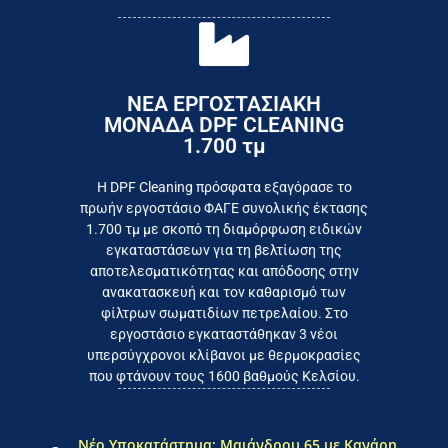
ΝΕΑ ΕΡΓΟΣΤΑΣΙΑΚΗ
ΜΟΝΑΔΑ DPF CLEANING
1.700 τμ
εργοστάσιο
Επικοινωνήστε σήμερα με το
Η DPF Cleaning πρόσφατα εξαγόρασε το
πρωήν εργοστάσιο ΦΑΓΕ συνολικής έκτασης
καταναλωτή
1.700 τμ με σκοπό τη διαμόρφωση ειδικών
το συμφέρον του τελικού
εγκαταστάσεων για τη βελτίωση της
Εργαζόμαστε καθημερινά για
αποτελεσματικότητας και απόδοσης στην
ανακατασκευή και τον καθαρισμό των
φίλτρων σωματιδίων πετρελαίου. Στο
εργοστάσιο εγκαταστάθηκαν 3 νέοι
υπερσύγχρονοι κλίβανοι με θερμοκρασίες
που φτάνουν τους 1600 βαθμούς Κελσίου.
Νέο Υποκατάστημα: Μαιάνδρου 65 με Κανάρη,