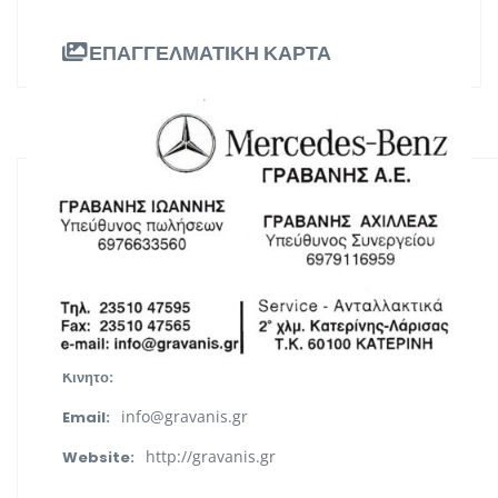
ΕΠΑΓΓΕΛΜΑΤΙΚΗ ΚΑΡΤΑ
ΠΛΗΡΟΦΟΡΙΕΣ
2ο χλμ. Κατερίνης-Λάρισας , Κατερίνη
Διεύθυνση:
Κεντρική Μακεδονία
Περιφέρεια:
2351047595
Τηλ. Επικοινωνίας:
Κινητό:
info@gravanis.gr
Email:
http://gravanis.gr
Website: