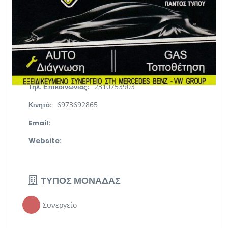
ΠΛΗΡΟΦΟΡΙΕΣ
Διαβατών & Πόντου, Νέα Μαγνησία -
Διεύθυνση:
Πυρίτσα, TK 57008, Θεσσαλονίκη
Κεντρική Μακεδονία
Περιφέρεια:
2310753903
Τηλ. Επικοινωνίας:
6973692865
Κινητό:
Email:
Website:
ΤΥΠΟΣ ΜΟΝΑΔΑΣ
Συνεργείο