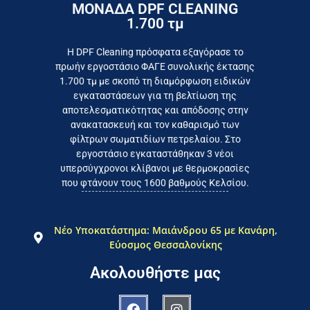
ΜΟΝΑΔΑ DPF CLEANING
1.700 τμ
εργοστάσιο
Επικοινωνήστε σήμερα με το
Η DPF Cleaning πρόσφατα εξαγόρασε το
πρωήν εργοστάσιο ΦΑΓΕ συνολικής έκτασης
καταναλωτή
1.700 τμ με σκοπό τη διαμόρφωση ειδικών
το συμφέρον του τελικού
εγκαταστάσεων για τη βελτίωση της
Εργαζόμαστε καθημερινά για
αποτελεσματικότητας και απόδοσης στην
ανακατασκευή και τον καθαρισμό των
φίλτρων σωματιδίων πετρελαίου. Στο
εργοστάσιο εγκαταστάθηκαν 3 νέοι
υπερσύγχρονοι κλίβανοι με θερμοκρασίες
που φτάνουν τους 1600 βαθμούς Κελσίου.
Νέο Υποκατάστημα: Μαιάνδρου 65 με Κανάρη,
Εύοσμος Θεσσαλονίκης
Ακολουθήστε μας