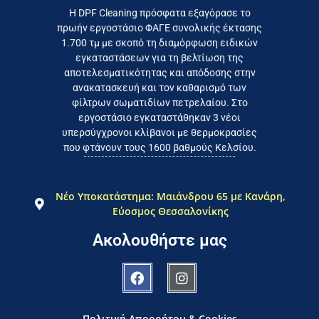
Επικοινωνήστε σήμερα με το
Η DPF Cleaning πρόσφατα εξαγόρασε το
πρωήν εργοστάσιο ΦΑΓΕ συνολικής έκτασης
καταναλωτή
1.700 τμ με σκοπό τη διαμόρφωση ειδικών
το συμφέρον του τελικού
εγκαταστάσεων για τη βελτίωση της
Εργαζόμαστε καθημερινά για
αποτελεσματικότητας και απόδοσης στην
ανακατασκευή και τον καθαρισμό των
φίλτρων σωματιδίων πετρελαίου. Στο
εργοστάσιο εγκαταστάθηκαν 3 νέοι
υπερσύγχρονοι κλίβανοι με θερμοκρασίες
που φτάνουν τους 1600 βαθμούς Κελσίου.
Νέο Υποκατάστημα: Μαιάνδρου 65 με Κανάρη,
Εύοσμος Θεσσαλονίκης
Ακολουθήστε μας
Πολιτική Απορρήτου & Cookies