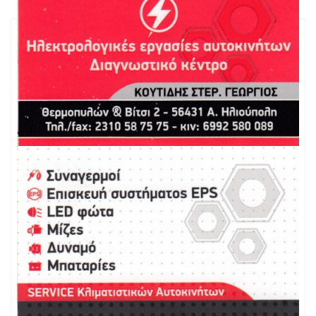
ΠΛΗΡΟΦΟΡΙΕΣ
Θερμοπυλών & Βίτσι 2, Α. Ηλιούπολη
Διεύθυνση:
56431
Κεντρική Μακεδονία
Περιφέρεια:
2310 587575
Τηλ. Επικοινωνίας:
6992580089
Κινητό:
Email:
Website:
ΤΥΠΟΣ ΜΟΝΑΔΑΣ
Διαγνωστικό
Κέντρο