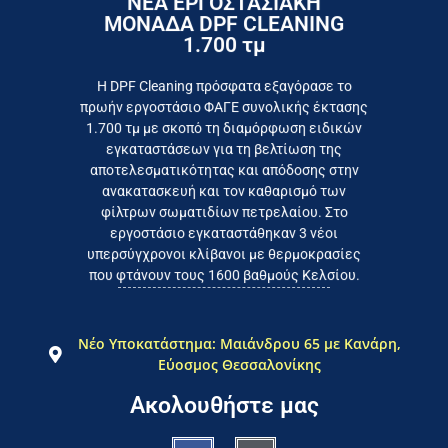
ΝΕΑ ΕΡΓΟΣΤΑΣΙΑΚΗ
ΜΟΝΑΔΑ DPF CLEANING
1.700 τμ
εργοστάσιο
Επικοινωνήστε σήμερα με το
Η DPF Cleaning πρόσφατα εξαγόρασε το
πρωήν εργοστάσιο ΦΑΓΕ συνολικής έκτασης
καταναλωτή
1.700 τμ με σκοπό τη διαμόρφωση ειδικών
το συμφέρον του τελικού
εγκαταστάσεων για τη βελτίωση της
Εργαζόμαστε καθημερινά για
αποτελεσματικότητας και απόδοσης στην
ανακατασκευή και τον καθαρισμό των
φίλτρων σωματιδίων πετρελαίου. Στο
εργοστάσιο εγκαταστάθηκαν 3 νέοι
υπερσύγχρονοι κλίβανοι με θερμοκρασίες
που φτάνουν τους 1600 βαθμούς Κελσίου.
Νέο Υποκατάστημα: Μαιάνδρου 65 με Κανάρη,
Εύοσμος Θεσσαλονίκης
Ακολουθήστε μας