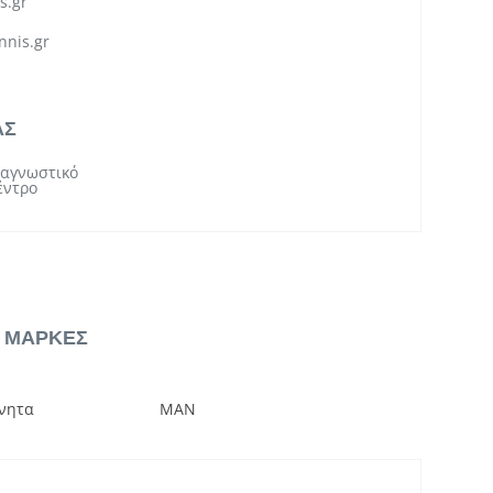
s.gr
nnis.gr
ΑΣ
ιαγνωστικό
έντρο
& ΜΑΡΚΕΣ
νητα
MAN