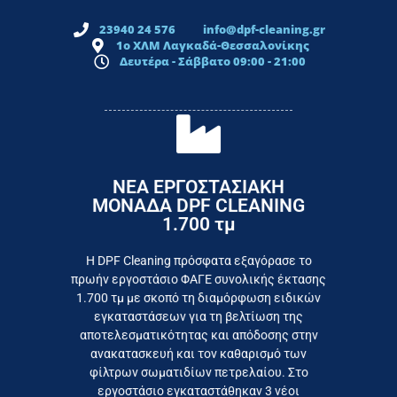
23940 24 576
info@dpf-cleaning.gr
1ο ΧΛΜ Λαγκαδά-Θεσσαλονίκης
Δευτέρα - Σάββατο 09:00 - 21:00
ΝΕΑ ΕΡΓΟΣΤΑΣΙΑΚΗ
ΜΟΝΑΔΑ DPF CLEANING
1.700 τμ
εργοστάσιο
Επικοινωνήστε σήμερα με το
Η DPF Cleaning πρόσφατα εξαγόρασε το
πρωήν εργοστάσιο ΦΑΓΕ συνολικής έκτασης
καταναλωτή
1.700 τμ με σκοπό τη διαμόρφωση ειδικών
το συμφέρον του τελικού
εγκαταστάσεων για τη βελτίωση της
Εργαζόμαστε καθημερινά για
αποτελεσματικότητας και απόδοσης στην
ανακατασκευή και τον καθαρισμό των
φίλτρων σωματιδίων πετρελαίου. Στο
εργοστάσιο εγκαταστάθηκαν 3 νέοι