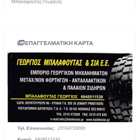
Μπαλαφούτας Γεώργιος
ΕΠΑΓΓΕΛΜΑΤΙΚΗ ΚΑΡΤΑ
ΠΛΗΡΟΦΟΡΙΕΣ
Κουντουριώτη 96, ΤΚ 55535, Πυλαία-
Διεύθυνση:
Καλαμαριά, Θεσσαλονίκη
Κεντρική Μακεδονία
Περιφέρεια:
23104728000
Τηλ. Επικοινωνίας:
6948511530
Κινητό: