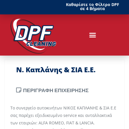
Καθαρίστε το Φίλτρο DPF
σε 4 Βήματα
Ν. Καπλάνης & ΣΙΑ Ε.Ε.
ΠΕΡΙΓΡΑΦΗ ΕΠΙΧΕΙΡΗΣΗΣ
Το συνεργείο αυτοκινήτων ΝΙΚΟΣ ΚΑΠΛΑΝΗΣ & ΣΙΑ Ε.Ε
σας παρέχει εξειδικευμένο service και ανταλλακτικά
των εταιριών: ALFA ROMEO, FIAT & LANCIA.