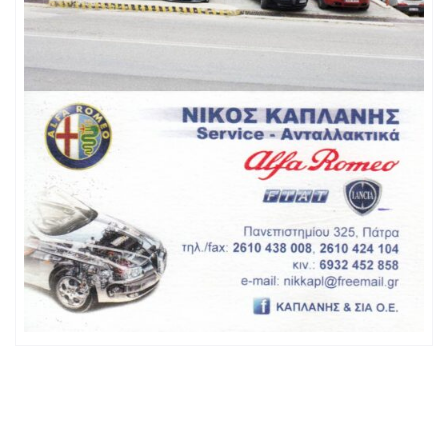
Δυτική Ελλάδα
Περιφέρεια:
2610424104, 2610438008
Τηλ. Επικοινωνίας:
2610438008
Κινητό:
nikkapl@freemail.gr
Email:
Website:
ΤΥΠΟΣ ΜΟΝΑΔΑΣ
Συνεργείο