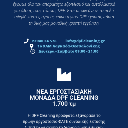
έχουμε όλο τον απαραίτητο εξοπλισμό και ανταλλακτικά
για όλους τους τύπους DPF. Έτσι αποφεύγετε το πολύ
υψηλό κόστος αγοράς καινούργιου DPF έχοντας πάντα
τη δική μας μοναδική γραπτή εγγύηση.
23940 24 576
info@dpf-cleaning.gr
1ο ΧΛΜ Λαγκαδά-Θεσσαλονίκης
Δευτέρα - Σάββατο 09:00 - 21:00
ΝΕΑ ΕΡΓΟΣΤΑΣΙΑΚΗ
ΜΟΝΑΔΑ DPF CLEANING
1.700 τμ
εργοστάσιο
Επικοινωνήστε σήμερα με το
Η DPF Cleaning πρόσφατα εξαγόρασε το
πρωήν εργοστάσιο ΦΑΓΕ συνολικής έκτασης
καταναλωτή
1.700 τμ με σκοπό τη διαμόρφωση ειδικών