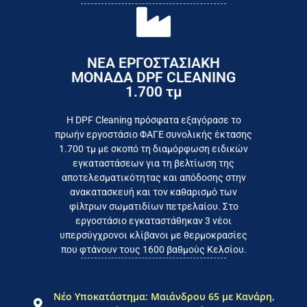
ΝΕΑ ΕΡΓΟΣΤΑΣΙΑΚΗ
ΜΟΝΑΔΑ DPF CLEANING
1.700 τμ
εργοστάσιο
Επικοινωνήστε σήμερα με το
Η DPF Cleaning πρόσφατα εξαγόρασε το
πρωήν εργοστάσιο ΦΑΓΕ συνολικής έκτασης
καταναλωτή
1.700 τμ με σκοπό τη διαμόρφωση ειδικών
το συμφέρον του τελικού
εγκαταστάσεων για τη βελτίωση της
Εργαζόμαστε καθημερινά για
αποτελεσματικότητας και απόδοσης στην
ανακατασκευή και τον καθαρισμό των
φίλτρων σωματιδίων πετρελαίου. Στο
εργοστάσιο εγκαταστάθηκαν 3 νέοι
υπερσύγχρονοι κλίβανοι με θερμοκρασίες
που φτάνουν τους 1600 βαθμούς Κελσίου.
Νέο Υποκατάστημα: Μαιάνδρου 65 με Κανάρη,