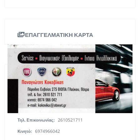
ΕΠΑΓΓΕΛΜΑΤΙΚΗ ΚΑΡΤΑ
ΠΛΗΡΟΦΟΡΙΕΣ
Πάροδος Ευβοίας 275, ΒΙΟΠΑ
Διεύθυνση:
Γλαύκου, Πάτρα
Πελοπόννησος
Περιφέρεια:
2610521711
Τηλ. Επικοινωνίας:
6974966042
Κινητό: