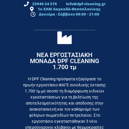
23940 24 576
info@dpf-cleaning.gr
1ο ΧΛΜ Λαγκαδά-Θεσσαλονίκης
Δευτέρα - Σάββατο 09:00 - 21:00
ΝΕΑ ΕΡΓΟΣΤΑΣΙΑΚΗ
ΜΟΝΑΔΑ DPF CLEANING
1.700 τμ
εργοστάσιο
Επικοινωνήστε σήμερα με το
Η DPF Cleaning πρόσφατα εξαγόρασε το
πρωήν εργοστάσιο ΦΑΓΕ συνολικής έκτασης
καταναλωτή
1.700 τμ με σκοπό τη διαμόρφωση ειδικών
το συμφέρον του τελικού
εγκαταστάσεων για τη βελτίωση της
Εργαζόμαστε καθημερινά για
αποτελεσματικότητας και απόδοσης στην
ανακατασκευή και τον καθαρισμό των
φίλτρων σωματιδίων πετρελαίου. Στο
εργοστάσιο εγκαταστάθηκαν 3 νέοι
υπερσύγχρονοι κλίβανοι με θερμοκρασίες