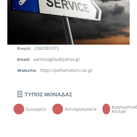
1ο χλμ Γιαννιτσών - Θεσσαλονίκης, ΤΚ
Διεύθυνση:
58100, Πέλλα
Κεντρική Μακεδονία
Περιφέρεια:
2382025037
Τηλ. Επικοινωνίας:
2382081073
Κινητό:
aamitzoglou@yahoo.gr
Email:
https://pellamotors.car.gr
Website:
ΤΥΠΟΣ ΜΟΝΑΔΑΣ
Διαγνωστικ
Συνεργείο
Αντιπροσωπεία
Κέντρο