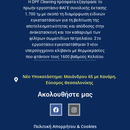
Η DPF Cleaning πρόσφατα εξαγόρασε το
πρωήν εργοστάσιο ΦΑΓΕ συνολικής έκτασης
καταναλωτή
1.700 τμ με σκοπό τη διαμόρφωση ειδικών
το συμφέρον του τελικού
εγκαταστάσεων για τη βελτίωση της
Εργαζόμαστε καθημερινά για
αποτελεσματικότητας και απόδοσης στην
ανακατασκευή και τον καθαρισμό των
φίλτρων σωματιδίων πετρελαίου. Στο
εργοστάσιο εγκαταστάθηκαν 3 νέοι
υπερσύγχρονοι κλίβανοι με θερμοκρασίες
που φτάνουν τους 1600 βαθμούς Κελσίου.
Νέο Υποκατάστημα: Μαιάνδρου 65 με Κανάρη,
Εύοσμος Θεσσαλονίκης
Ακολουθήστε μας
Πολιτική Απορρήτου & Cookies