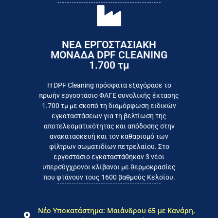
ΝΕΑ ΕΡΓΟΣΤΑΣΙΑΚΗ
ΜΟΝΑΔΑ DPF CLEANING
1.700 τμ
εργοστάσιο
Επικοινωνήστε σήμερα με το
Η DPF Cleaning πρόσφατα εξαγόρασε το
πρωήν εργοστάσιο ΦΑΓΕ συνολικής έκτασης
καταναλωτή
1.700 τμ με σκοπό τη διαμόρφωση ειδικών
το συμφέρον του τελικού
εγκαταστάσεων για τη βελτίωση της
Εργαζόμαστε καθημερινά για
αποτελεσματικότητας και απόδοσης στην
ανακατασκευή και τον καθαρισμό των
φίλτρων σωματιδίων πετρελαίου. Στο
εργοστάσιο εγκαταστάθηκαν 3 νέοι
υπερσύγχρονοι κλίβανοι με θερμοκρασίες
που φτάνουν τους 1600 βαθμούς Κελσίου.
Νέο Υποκατάστημα: Μαιάνδρου 65 με Κανάρη,