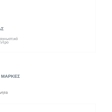
ΑΣ
ιαγνωστικό
έντρο
& ΜΑΡΚΕΣ
νητα