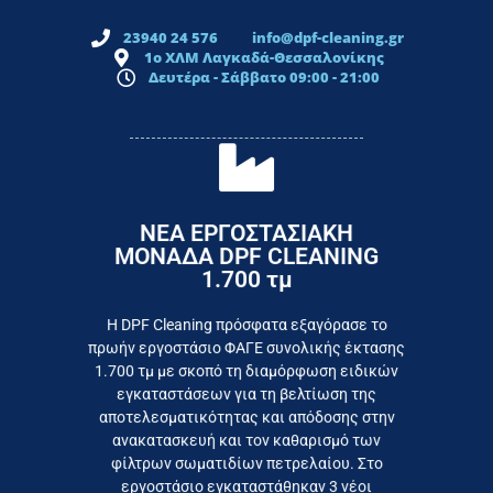
23940 24 576
info@dpf-cleaning.gr
1ο ΧΛΜ Λαγκαδά-Θεσσαλονίκης
Δευτέρα - Σάββατο 09:00 - 21:00
ΝΕΑ ΕΡΓΟΣΤΑΣΙΑΚΗ
ΜΟΝΑΔΑ DPF CLEANING
1.700 τμ
εργοστάσιο
Επικοινωνήστε σήμερα με το
Η DPF Cleaning πρόσφατα εξαγόρασε το
πρωήν εργοστάσιο ΦΑΓΕ συνολικής έκτασης
καταναλωτή
1.700 τμ με σκοπό τη διαμόρφωση ειδικών
το συμφέρον του τελικού
εγκαταστάσεων για τη βελτίωση της
Εργαζόμαστε καθημερινά για
αποτελεσματικότητας και απόδοσης στην
ανακατασκευή και τον καθαρισμό των
φίλτρων σωματιδίων πετρελαίου. Στο
εργοστάσιο εγκαταστάθηκαν 3 νέοι