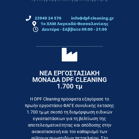
23940 24 576
info@dpf-cleaning.gr
1ο ΧΛΜ Λαγκαδά-Θεσσαλονίκης
Δευτέρα - Σάββατο 09:00 - 21:00
ΝΕΑ ΕΡΓΟΣΤΑΣΙΑΚΗ
ΜΟΝΑΔΑ DPF CLEANING
1.700 τμ
εργοστάσιο
Επικοινωνήστε σήμερα με το
Η DPF Cleaning πρόσφατα εξαγόρασε το
πρωήν εργοστάσιο ΦΑΓΕ συνολικής έκτασης
καταναλωτή
1.700 τμ με σκοπό τη διαμόρφωση ειδικών
το συμφέρον του τελικού
εγκαταστάσεων για τη βελτίωση της
Εργαζόμαστε καθημερινά για
αποτελεσματικότητας και απόδοσης στην
ανακατασκευή και τον καθαρισμό των
φίλτρων σωματιδίων πετρελαίου. Στο