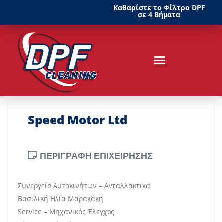
Καθαρίστε το Φίλτρο DPF
σε 4 Βήματα
Speed Motor Ltd
ΠΕΡΙΓΡΑΦΗ ΕΠΙΧΕΙΡΗΣΗΣ
Συνεργείο Αυτοκινήτων – Ανταλλακτικά
Βασιλική Ηλία Μαρακάκη
Service – Μηχανικός Έλεγχος