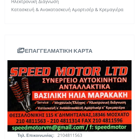
Ηλεκτρονική Διάγνωση
Κατασκευή & Ανακατασκευή Αμορτισέρ & Κρεμαγιέρα
ΕΠΑΓΓΕΛΜΑΤΙΚΗ ΚΑΡΤΑ
ΠΛΗΡΟΦΟΡΙΕΣ
Θεσσαλονίκης 115 & Δημητσάνας, ΤΚ
Διεύθυνση:
18346, Μοσχάτο, Αθήνα
Αττική
Περιφέρεια:
2104811563
Τηλ. Επικοινωνίας: