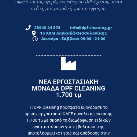
υψηλό κόστος αγοράς καινούργιου DPF έχοντας πάντα
τη δική μας μοναδική γραπτή εγγύηση.
23940 24 576
info@dpf-cleaning.gr
1ο ΧΛΜ Λαγκαδά-Θεσσαλονίκης
Δευτέρα - Σάββατο 09:00 - 21:00
ΝΕΑ ΕΡΓΟΣΤΑΣΙΑΚΗ
ΜΟΝΑΔΑ DPF CLEANING
1.700 τμ
εργοστάσιο
Επικοινωνήστε σήμερα με το
Η DPF Cleaning πρόσφατα εξαγόρασε το
πρωήν εργοστάσιο ΦΑΓΕ συνολικής έκτασης
καταναλωτή
1.700 τμ με σκοπό τη διαμόρφωση ειδικών
το συμφέρον του τελικού
εγκαταστάσεων για τη βελτίωση της
Εργαζόμαστε καθημερινά για
αποτελεσματικότητας και απόδοσης στην