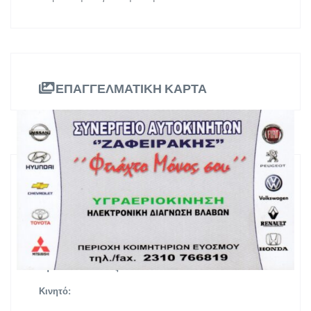
ΕΠΑΓΓΕΛΜΑΤΙΚΗ ΚΑΡΤΑ
ΠΛΗΡΟΦΟΡΙΕΣ
Περιοχή Κοιμητηρίων Ευόσμου
Διεύθυνση:
Κεντρική Μακεδονία
Περιφέρεια:
2310766819
Τηλ. Επικοινωνίας:
Κινητό: