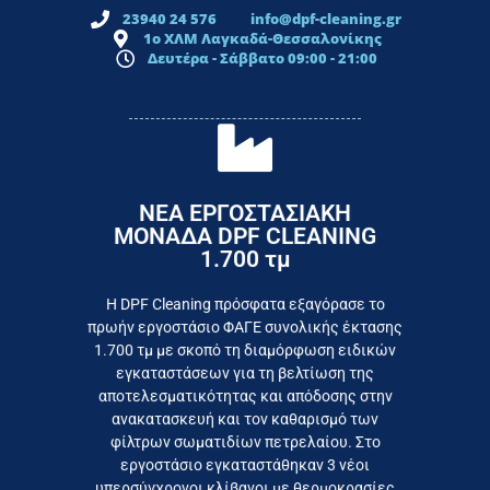
23940 24 576
info@dpf-cleaning.gr
1ο ΧΛΜ Λαγκαδά-Θεσσαλονίκης
Δευτέρα - Σάββατο 09:00 - 21:00
ΝΕΑ ΕΡΓΟΣΤΑΣΙΑΚΗ
ΜΟΝΑΔΑ DPF CLEANING
1.700 τμ
εργοστάσιο
Επικοινωνήστε σήμερα με το
Η DPF Cleaning πρόσφατα εξαγόρασε το
πρωήν εργοστάσιο ΦΑΓΕ συνολικής έκτασης
καταναλωτή
1.700 τμ με σκοπό τη διαμόρφωση ειδικών
το συμφέρον του τελικού
εγκαταστάσεων για τη βελτίωση της
Εργαζόμαστε καθημερινά για
αποτελεσματικότητας και απόδοσης στην
ανακατασκευή και τον καθαρισμό των
φίλτρων σωματιδίων πετρελαίου. Στο
εργοστάσιο εγκαταστάθηκαν 3 νέοι
υπερσύγχρονοι κλίβανοι με θερμοκρασίες