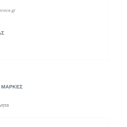
rvice.gr
ΑΣ
& ΜΑΡΚΕΣ
νητα