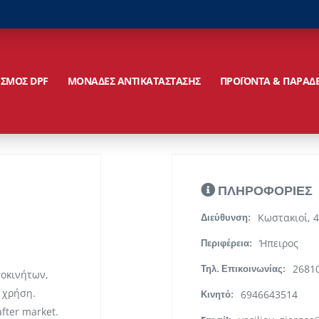
ΙΣΜΟΣ DPF
ΜΟΝΑΔΕΣ ΑΝΤΙΚΑΤΑΣΤΑΣΗΣ
ΠΡΟΪΟΝΤΑ & ΠΑΡΑΔ
ΠΛΗΡΟΦΟΡΙΕΣ
Κωστακιοί, 4
Διεύθυνση:
Ήπειρος
Περιφέρεια:
2681
Τηλ. Επικοινωνίας:
τοκινήτων,
 χρήση.
6946643514
Κινητό:
fter market.