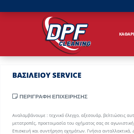
ΚΑΘΑΡ
ΒΑΣΙΛΕΙΟΥ SERVICE
ΠΕΡΙΓΡΑΦΗ ΕΠΙΧΕΙΡΗΣΗΣ
Αναλαμβάνουμε : τεχνικό έλεγχο, αξεσουάρ, βελτιώσεις αυ
μετατροπές, προετοιμασία του οχήματος σας σε αγωνιστική
Επισκευή και συντήρηση οχημάτων. Γνήσια ανταλλακτικά, a