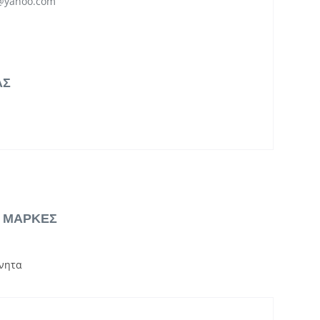
s@yahoo.com
ΑΣ
& ΜΑΡΚΕΣ
νητα