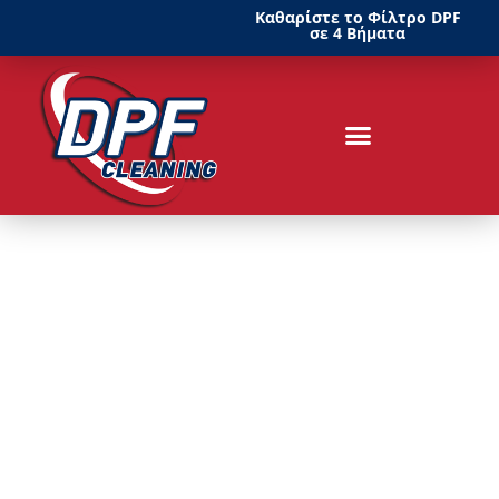
Καθαρίστε το Φίλτρο DPF
σε 4 Βήματα