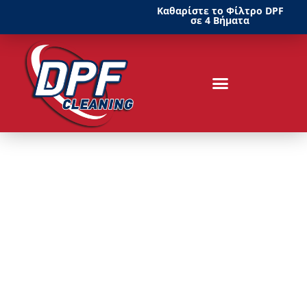
Καθαρίστε το Φίλτρο DPF
σε 4 Βήματα