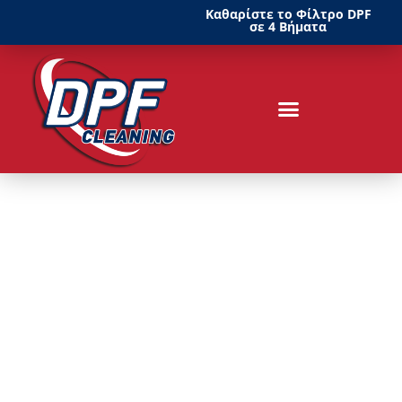
Καθαρίστε το Φίλτρο DPF
σε 4 Βήματα