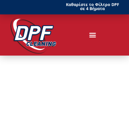
Καθαρίστε το Φίλτρο DPF
σε 4 Βήματα