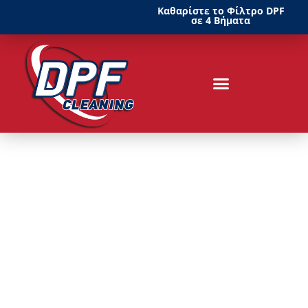
Καθαρίστε το Φίλτρο DPF
σε 4 Βήματα