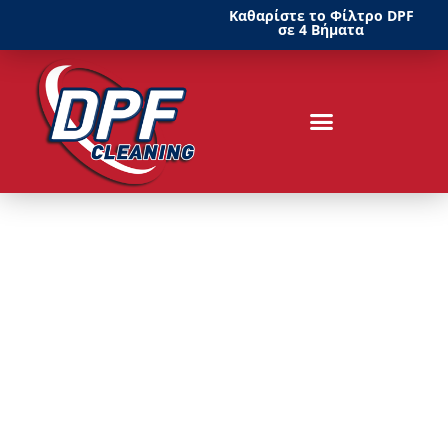
Καθαρίστε το Φίλτρο DPF
σε 4 Βήματα