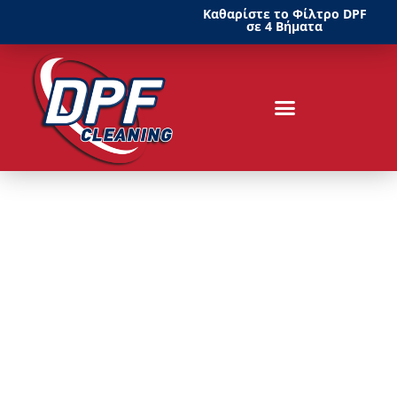
Καθαρίστε το Φίλτρο DPF
σε 4 Βήματα