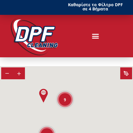
Καθαρίστε το Φίλτρο DPF
σε 4 Βήματα
9