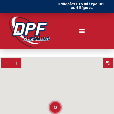
Καθαρίστε το Φίλτρο DPF
σε 4 Βήματα
42