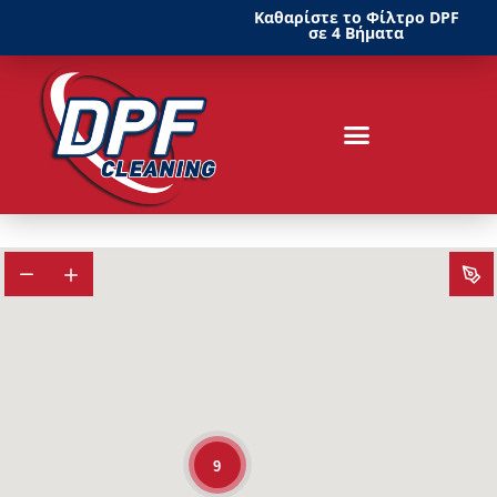
Καθαρίστε το Φίλτρο DPF
σε 4 Βήματα
9