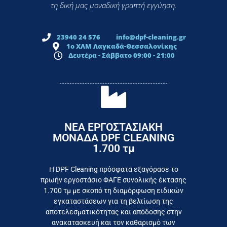
τη δική μας μοναδική γραπτή εγγύηση.
23940 24 576
info@dpf-cleaning.gr
1ο ΧΛΜ Λαγκαδά-Θεσσαλονίκης
Δευτέρα - Σάββατο 09:00 - 21:00
ΝΕΑ ΕΡΓΟΣΤΑΣΙΑΚΗ
ΜΟΝΑΔΑ DPF CLEANING
1.700 τμ
εργοστάσιο
Επικοινωνήστε σήμερα με το
Η DPF Cleaning πρόσφατα εξαγόρασε το
πρωήν εργοστάσιο ΦΑΓΕ συνολικής έκτασης
καταναλωτή
1.700 τμ με σκοπό τη διαμόρφωση ειδικών
το συμφέρον του τελικού
εγκαταστάσεων για τη βελτίωση της
Εργαζόμαστε καθημερινά για
αποτελεσματικότητας και απόδοσης στην
ανακατασκευή και τον καθαρισμό των