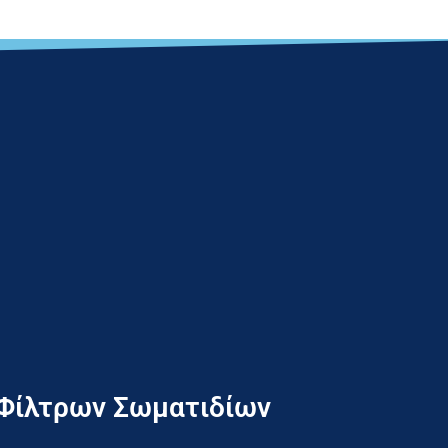
 Φίλτρων Σωματιδίων