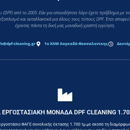
 (DPF) από το 2005. Εάν για οποιοδήποτε λόγο έχετε πρόβλημα με το
 εξοπλισμό και ανταλλακτικά για όλους τους τύπους DPF. Έτσι αποφ
έχοντας πάντα τη δική μας μοναδική γραπτή εγγύηση.
fo@dpf-cleaning.gr
1ο ΧΛΜ Λαγκαδά-Θεσσαλονίκης
Δευτέρ
Επικοινωνήστε σήμερα με το εργοστάσιο
 ΕΡΓΟΣΤΑΣΙΑΚΗ ΜΟΝΑΔΑ DPF CLEANING 1.70
όμαστε καθημερινά για το συμφέρον του τελικού κατα
εργοστάσιο ΦΑΓΕ συνολικής έκτασης 1.700 τμ με σκοπό τη διαμόρφω