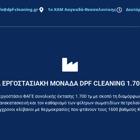
fo@dpf-cleaning.gr
1ο ΧΛΜ Λαγκαδά-Θεσσαλονίκης
Δευτέρ
Επικοινωνήστε σήμερα με το εργοστάσιο
 ΕΡΓΟΣΤΑΣΙΑΚΗ ΜΟΝΑΔΑ DPF CLEANING 1.70
όμαστε καθημερινά για το συμφέρον του τελικού κατα
εργοστάσιο ΦΑΓΕ συνολικής έκτασης 1.700 τμ με σκοπό τη διαμόρφω
ανακατασκευή και τον καθαρισμό των φίλτρων σωματιδίων πετρελαίο
χρονοι κλίβανοι με θερμοκρασίες που φτάνουν τους 1600 βαθμούς 