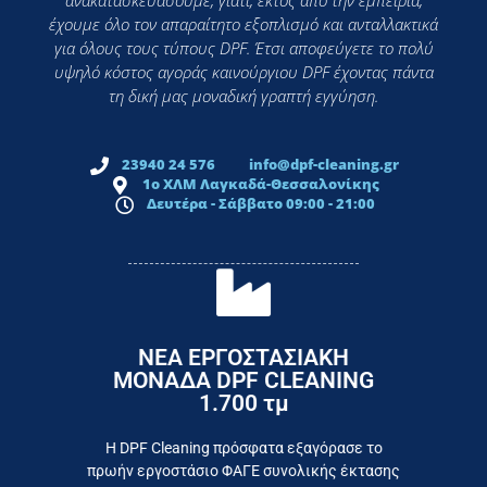
ανακατασκευάσουμε, γιατί, εκτός από την εμπειρία,
έχουμε όλο τον απαραίτητο εξοπλισμό και ανταλλακτικά
για όλους τους τύπους DPF. Έτσι αποφεύγετε το πολύ
υψηλό κόστος αγοράς καινούργιου DPF έχοντας πάντα
τη δική μας μοναδική γραπτή εγγύηση.
23940 24 576
info@dpf-cleaning.gr
1ο ΧΛΜ Λαγκαδά-Θεσσαλονίκης
Δευτέρα - Σάββατο 09:00 - 21:00
ΝΕΑ ΕΡΓΟΣΤΑΣΙΑΚΗ
ΜΟΝΑΔΑ DPF CLEANING
1.700 τμ
εργοστάσιο
Επικοινωνήστε σήμερα με το
Η DPF Cleaning πρόσφατα εξαγόρασε το
πρωήν εργοστάσιο ΦΑΓΕ συνολικής έκτασης
καταναλωτή