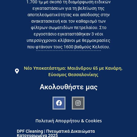
1.700 τμ με σκοπό τη διαμόρφωση ειδικών
το συμφέρον του τελικού
εγκαταστάσεων για τη βελτίωση της
Εργαζόμαστε καθημερινά για
αποτελεσματικότητας και απόδοσης στην
ανακατασκευή και τον καθαρισμό των
φίλτρων σωματιδίων πετρελαίου. Στο
εργοστάσιο εγκαταστάθηκαν 3 νέοι
υπερσύγχρονοι κλίβανοι με θερμοκρασίες
που φτάνουν τους 1600 βαθμούς Κελσίου.
Νέο Υποκατάστημα: Μαιάνδρου 65 με Κανάρη,
Εύοσμος Θεσσαλονίκης
Ακολουθήστε μας
Πολιτική Απορρήτου & Cookies
DPF Cleaning | Πνευματικά Δικαιώματα
Κατοχυρωμένα 2025