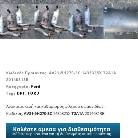
Κωδικός Προϊόντος:
AV21-5H270-SC 1435325X T2A1A
20140313B
Κατηγορία:
Ford
Tags
DPF
,
FORD
Ανακατασκευή και καθαρισμός φίλτρου σωματιδίων.
Κωδικός:
AV21-5H270-SC
1435325X
T2A1A
20140313B
Καλέστε άμεσα για διαθεσιμότητα
Μάθετε περισσότερα για τη διαθεσιμότητα του προϊόντος