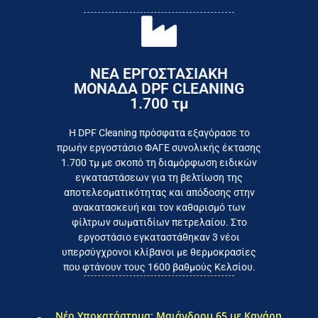
ΝΕΑ ΕΡΓΟΣΤΑΣΙΑΚΗ
ΜΟΝΑΔΑ DPF CLEANING
1.700 τμ
εργοστάσιο
Επικοινωνήστε σήμερα με το
Η DPF Cleaning πρόσφατα εξαγόρασε το
πρωήν εργοστάσιο ΦΑΓΕ συνολικής έκτασης
καταναλωτή
1.700 τμ με σκοπό τη διαμόρφωση ειδικών
το συμφέρον του τελικού
εγκαταστάσεων για τη βελτίωση της
Εργαζόμαστε καθημερινά για
αποτελεσματικότητας και απόδοσης στην
ανακατασκευή και τον καθαρισμό των
φίλτρων σωματιδίων πετρελαίου. Στο
εργοστάσιο εγκαταστάθηκαν 3 νέοι
υπερσύγχρονοι κλίβανοι με θερμοκρασίες
που φτάνουν τους 1600 βαθμούς Κελσίου.
Νέο Υποκατάστημα: Μαιάνδρου 65 με Κανάρη,