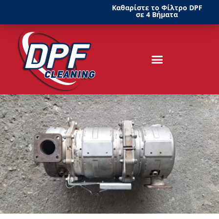
Καθαρίστε το Φίλτρο DPF
σε 4 Βήματα