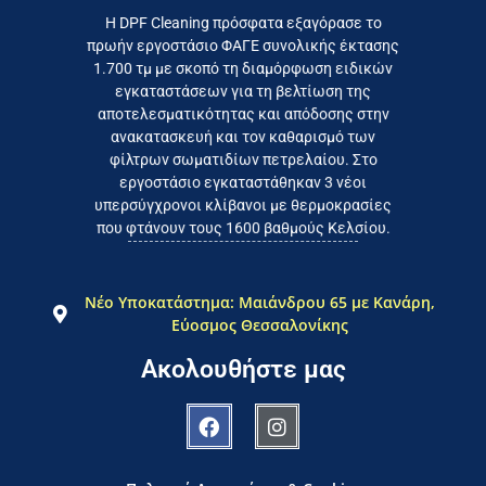
Επικοινωνήστε σήμερα με το
Η DPF Cleaning πρόσφατα εξαγόρασε το
πρωήν εργοστάσιο ΦΑΓΕ συνολικής έκτασης
καταναλωτή
1.700 τμ με σκοπό τη διαμόρφωση ειδικών
το συμφέρον του τελικού
εγκαταστάσεων για τη βελτίωση της
Εργαζόμαστε καθημερινά για
αποτελεσματικότητας και απόδοσης στην
ανακατασκευή και τον καθαρισμό των
φίλτρων σωματιδίων πετρελαίου. Στο
εργοστάσιο εγκαταστάθηκαν 3 νέοι
υπερσύγχρονοι κλίβανοι με θερμοκρασίες
που φτάνουν τους 1600 βαθμούς Κελσίου.
Νέο Υποκατάστημα: Μαιάνδρου 65 με Κανάρη,
Εύοσμος Θεσσαλονίκης
Ακολουθήστε μας