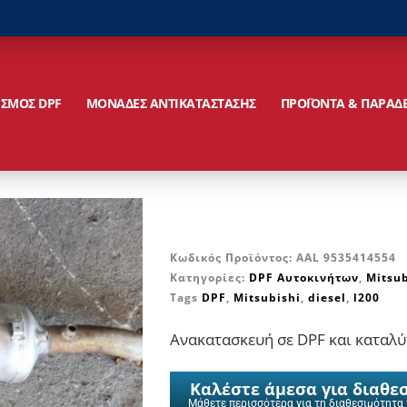
ΙΣΜΟΣ DPF
ΜΟΝΑΔΕΣ ΑΝΤΙΚΑΤΑΣΤΑΣΗΣ
ΠΡΟΪΟΝΤΑ & ΠΑΡΑΔ
Κωδικός Προϊόντος:
AAL 9535414554
Κατηγορίες:
DPF Αυτοκινήτων
,
Mitsub
Tags
DPF
,
Mitsubishi
,
diesel
,
l200
Ανακατασκευή σε DPF και καταλύτ
Καλέστε άμεσα για διαθε
Μάθετε περισσότερα για τη διαθεσιμότητα