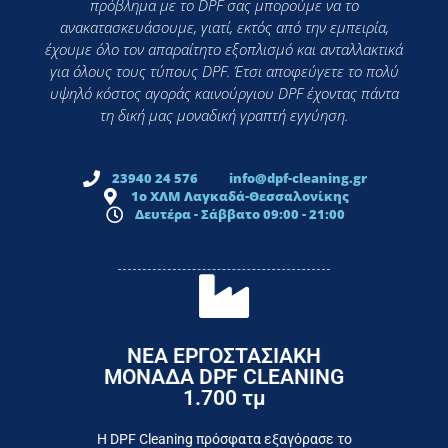
πρόβλημα με το DPF σας μπορούμε να το
ανακατασκευάσουμε, γιατί, εκτός από την εμπειρία,
έχουμε όλο τον απαραίτητο εξοπλισμό και ανταλλακτικά
για όλους τους τύπους DPF. Έτσι αποφεύγετε το πολύ
υψηλό κόστος αγοράς καινούργιου DPF έχοντας πάντα
τη δική μας μοναδική γραπτή εγγύηση.
23940 24 576
info@dpf-cleaning.gr
1ο ΧΛΜ Λαγκαδά-Θεσσαλονίκης
Δευτέρα - Σάββατο 09:00 - 21:00
ΝΕΑ ΕΡΓΟΣΤΑΣΙΑΚΗ
ΜΟΝΑΔΑ DPF CLEANING
1.700 τμ
εργοστάσιο
Επικοινωνήστε σήμερα με το
Η DPF Cleaning πρόσφατα εξαγόρασε το