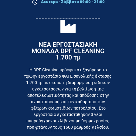
Δευτέρα - Σάββατο 09:00 - 21:00
ΝΕΑ ΕΡΓΟΣΤΑΣΙΑΚΗ
ΜΟΝΑΔΑ DPF CLEANING
1.700 τμ
εργοστάσιο
Επικοινωνήστε σήμερα με το
Η DPF Cleaning πρόσφατα εξαγόρασε το
πρωήν εργοστάσιο ΦΑΓΕ συνολικής έκτασης
καταναλωτή
1.700 τμ με σκοπό τη διαμόρφωση ειδικών
το συμφέρον του τελικού
εγκαταστάσεων για τη βελτίωση της
Εργαζόμαστε καθημερινά για
αποτελεσματικότητας και απόδοσης στην
ανακατασκευή και τον καθαρισμό των
φίλτρων σωματιδίων πετρελαίου. Στο
εργοστάσιο εγκαταστάθηκαν 3 νέοι
υπερσύγχρονοι κλίβανοι με θερμοκρασίες
που φτάνουν τους 1600 βαθμούς Κελσίου.