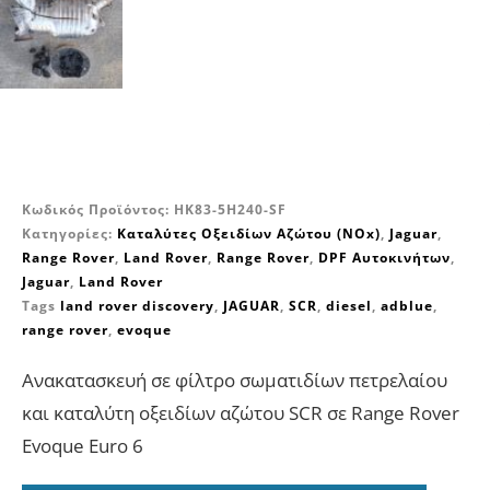
Κωδικός Προϊόντος:
HK83-5H240-SF
Κατηγορίες:
Καταλύτες Οξειδίων Αζώτου (NOx)
,
Jaguar
,
Range Rover
,
Land Rover
,
Range Rover
,
DPF Αυτοκινήτων
,
Jaguar
,
Land Rover
Tags
land rover discovery
,
JAGUAR
,
SCR
,
diesel
,
adblue
,
range rover
,
evoque
Ανακατασκευή σε φίλτρο σωματιδίων πετρελαίου
και καταλύτη οξειδίων αζώτου SCR σε Range Rover
Evoque Euro 6