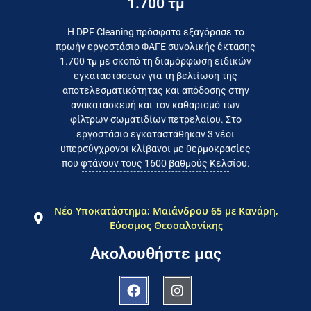
1.700 τμ
εργοστάσιο
Επικοινωνήστε σήμερα με το
Η DPF Cleaning πρόσφατα εξαγόρασε το
πρωήν εργοστάσιο ΦΑΓΕ συνολικής έκτασης
καταναλωτή
1.700 τμ με σκοπό τη διαμόρφωση ειδικών
το συμφέρον του τελικού
εγκαταστάσεων για τη βελτίωση της
Εργαζόμαστε καθημερινά για
αποτελεσματικότητας και απόδοσης στην
ανακατασκευή και τον καθαρισμό των
φίλτρων σωματιδίων πετρελαίου. Στο
εργοστάσιο εγκαταστάθηκαν 3 νέοι
υπερσύγχρονοι κλίβανοι με θερμοκρασίες
που φτάνουν τους 1600 βαθμούς Κελσίου.
Νέο Υποκατάστημα: Μαιάνδρου 65 με Κανάρη,
Εύοσμος Θεσσαλονίκης
Ακολουθήστε μας