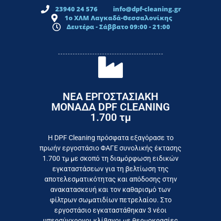
23940 24 576
info@dpf-cleaning.gr
1ο ΧΛΜ Λαγκαδά-Θεσσαλονίκης
Δευτέρα - Σάββατο 09:00 - 21:00
ΝΕΑ ΕΡΓΟΣΤΑΣΙΑΚΗ
ΜΟΝΑΔΑ DPF CLEANING
1.700 τμ
εργοστάσιο
Επικοινωνήστε σήμερα με το
Η DPF Cleaning πρόσφατα εξαγόρασε το
πρωήν εργοστάσιο ΦΑΓΕ συνολικής έκτασης
καταναλωτή
1.700 τμ με σκοπό τη διαμόρφωση ειδικών
το συμφέρον του τελικού
εγκαταστάσεων για τη βελτίωση της
Εργαζόμαστε καθημερινά για
αποτελεσματικότητας και απόδοσης στην
ανακατασκευή και τον καθαρισμό των
φίλτρων σωματιδίων πετρελαίου. Στο
εργοστάσιο εγκαταστάθηκαν 3 νέοι
υπερσύγχρονοι κλίβανοι με θερμοκρασίες