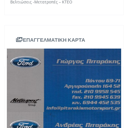
Βελτιώσεις -Μετατροπές – ΚΤΕΟ
ΕΠΑΓΓΕΛΜΑΤΙΚΗ ΚΑΡΤΑ
ΠΛΗΡΟΦΟΡΙΕΣ
Πόντου 71, Αργυρούπολη
Διεύθυνση:
Αττική
Περιφέρεια:
2109958545
Τηλ. Επικοινωνίας:
Κινητό: