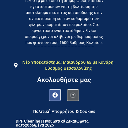
1.700 τμ με σκοπό τη διαμόρφωση ειδικών
το συμφέρον του τελικού
εγκαταστάσεων για τη βελτίωση της
Εργαζόμαστε καθημερινά για
αποτελεσματικότητας και απόδοσης στην
ανακατασκευή και τον καθαρισμό των
φίλτρων σωματιδίων πετρελαίου. Στο
εργοστάσιο εγκαταστάθηκαν 3 νέοι
υπερσύγχρονοι κλίβανοι με θερμοκρασίες
που φτάνουν τους 1600 βαθμούς Κελσίου.
Νέο Υποκατάστημα: Μαιάνδρου 65 με Κανάρη,
Εύοσμος Θεσσαλονίκης
Ακολουθήστε μας
Πολιτική Απορρήτου & Cookies
DPF Cleaning | Πνευματικά Δικαιώματα
Κατοχυρωμένα 2025