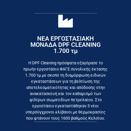
ΝΕΑ ΕΡΓΟΣΤΑΣΙΑΚΗ
ΜΟΝΑΔΑ DPF CLEANING
1.700 τμ
εργοστάσιο
Επικοινωνήστε σήμερα με το
Η DPF Cleaning πρόσφατα εξαγόρασε το
πρωήν εργοστάσιο ΦΑΓΕ συνολικής έκτασης
καταναλωτή
1.700 τμ με σκοπό τη διαμόρφωση ειδικών
το συμφέρον του τελικού
εγκαταστάσεων για τη βελτίωση της
Εργαζόμαστε καθημερινά για
αποτελεσματικότητας και απόδοσης στην
ανακατασκευή και τον καθαρισμό των
φίλτρων σωματιδίων πετρελαίου. Στο
εργοστάσιο εγκαταστάθηκαν 3 νέοι
υπερσύγχρονοι κλίβανοι με θερμοκρασίες
που φτάνουν τους 1600 βαθμούς Κελσίου.