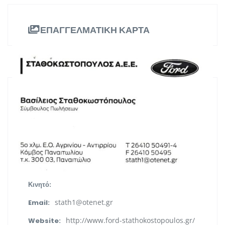
ΕΠΑΓΓΕΛΜΑΤΙΚΗ ΚΑΡΤΑ
ΠΛΗΡΟΦΟΡΙΕΣ
5ο χλμ Αγρινίου – Μεσολογγίου,
Διεύθυνση:
Αγρίνιο
Δυτική Ελλάδα
Περιφέρεια:
2641050491-4
Τηλ. Επικοινωνίας:
Κινητό:
stath1@otenet.gr
Email:
http://www.ford-stathokostopoulos.gr/
Website: