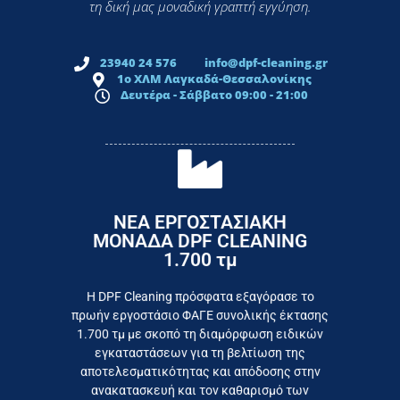
τη δική μας μοναδική γραπτή εγγύηση.
23940 24 576
info@dpf-cleaning.gr
1ο ΧΛΜ Λαγκαδά-Θεσσαλονίκης
Δευτέρα - Σάββατο 09:00 - 21:00
ΝΕΑ ΕΡΓΟΣΤΑΣΙΑΚΗ
ΜΟΝΑΔΑ DPF CLEANING
1.700 τμ
εργοστάσιο
Επικοινωνήστε σήμερα με το
Η DPF Cleaning πρόσφατα εξαγόρασε το
πρωήν εργοστάσιο ΦΑΓΕ συνολικής έκτασης
καταναλωτή
1.700 τμ με σκοπό τη διαμόρφωση ειδικών
το συμφέρον του τελικού
εγκαταστάσεων για τη βελτίωση της
Εργαζόμαστε καθημερινά για
αποτελεσματικότητας και απόδοσης στην
ανακατασκευή και τον καθαρισμό των