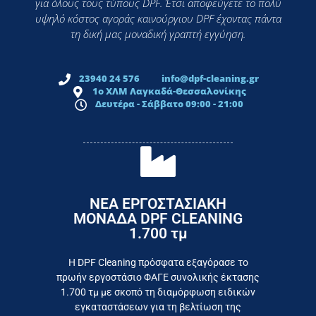
για όλους τους τύπους DPF. Έτσι αποφεύγετε το πολύ
υψηλό κόστος αγοράς καινούργιου DPF έχοντας πάντα
τη δική μας μοναδική γραπτή εγγύηση.
23940 24 576
info@dpf-cleaning.gr
1ο ΧΛΜ Λαγκαδά-Θεσσαλονίκης
Δευτέρα - Σάββατο 09:00 - 21:00
ΝΕΑ ΕΡΓΟΣΤΑΣΙΑΚΗ
ΜΟΝΑΔΑ DPF CLEANING
1.700 τμ
εργοστάσιο
Επικοινωνήστε σήμερα με το
Η DPF Cleaning πρόσφατα εξαγόρασε το
πρωήν εργοστάσιο ΦΑΓΕ συνολικής έκτασης
καταναλωτή
1.700 τμ με σκοπό τη διαμόρφωση ειδικών
το συμφέρον του τελικού
εγκαταστάσεων για τη βελτίωση της
Εργαζόμαστε καθημερινά για