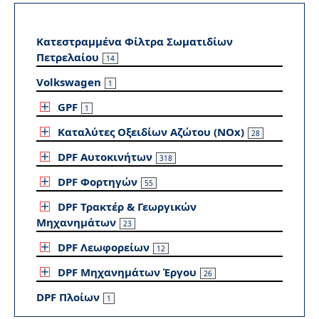
Κατεστραμμένα Φίλτρα Σωματιδίων
Πετρελαίου
14
Volkswagen
1
GPF
1
Καταλύτες Οξειδίων Αζώτου (NOx)
28
DPF Αυτοκινήτων
318
DPF Φορτηγών
55
DPF Τρακτέρ & Γεωργικών
Μηχανημάτων
23
DPF Λεωφορείων
12
DPF Μηχανημάτων Έργου
26
DPF Πλοίων
1