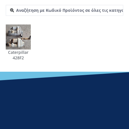
Caterpillar
428F2